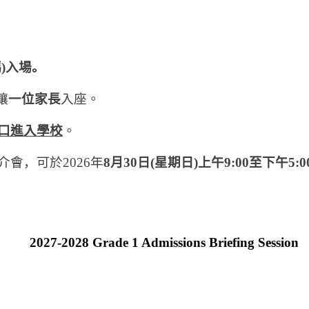
碼
)
入場。
讓
一位家長
入座。
口進入學校
。
介會，可於
2026
年
8
月
30
日
(
星期日
)
上午
9:00
至下午
5:0
2027-2028 Grade 1 Admissions Briefing Session