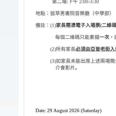
第二場
:
下午
2:00-3:30
地點：拔萃男書院音樂廳（中學部）
備註：
(1)
家長需憑電子入場票
(
二維
每個二維碼只能素描
一次
，
(2)
所有家長
必須由亞皆老街入
(3)
如家長未能出席上述兩場簡
介會影片
。
Date: 29 August 2026 (Saturday)