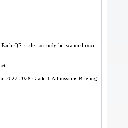
ry. Each QR code can only be scanned once,
eet
.
h the 2027-2028 Grade 1 Admissions Briefing
.