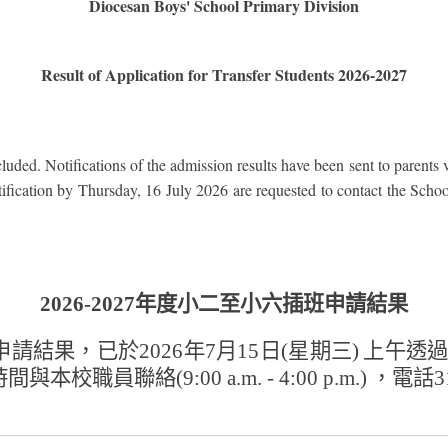
Diocesan Boys' School Primary Division
Result of Application for Transfer Students 2026-2027
luded. Notifications of the admission results have been sent to parents
ification by Thursday, 16 July 2026 are requested to contact the Schoo
2026-2027
年度小二至小六插班申請結果
申請結果，已於
2026
年
7
月
15
日
(
星期三
)
上午透
時間與本校職員聯絡
(9:00 a.m. - 4:00 p.m.)
，電話
3