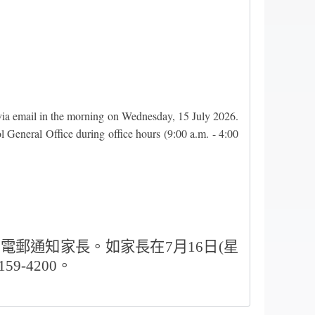
 via email in the morning on Wednesday, 15 July 2026.
l General Office during office hours (9:00 a.m. - 4:00
過電郵通知家長。如家長在
7
月
16
日
(
星
159-4200
。